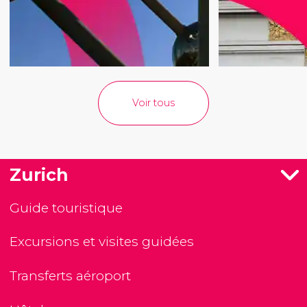
Voir tous
Zurich
Guide touristique
Excursions et visites guidées
Transferts aéroport