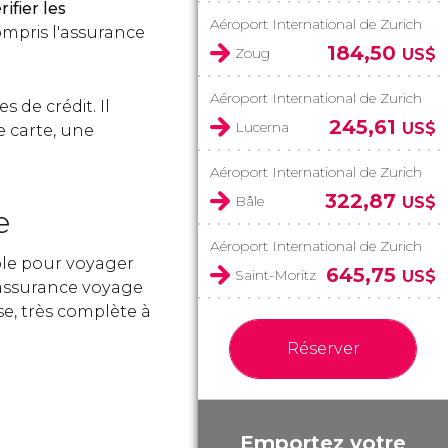
rifier les
Aéroport International de Zurich
compris l'assurance
184,50
Zoug
US$
Aéroport International de Zurich
 de crédit. Il
245,61
Lucerna
US$
e carte, une
Aéroport International de Zurich
322,87
Bâle
US$
e
Aéroport International de Zurich
ble pour voyager
645,75
Saint-Moritz
US$
e assurance voyage
e, très complète à
Réserver
Emportez votre