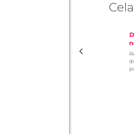
Cela
D
n
R
d
p
e
n
si
d'
d
vi