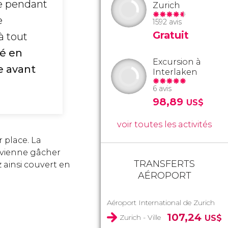
tre pendant
Zurich
e
1592 avis
Gratuit
à tout
é en
Excursion à
e avant
Interlaken
6 avis
98,89
US$
voir toutes les activités
 place. La
e vienne gâcher
TRANSFERTS
z ainsi couvert en
AÉROPORT
Aéroport International de Zurich
107,24
Zurich - Ville
US$