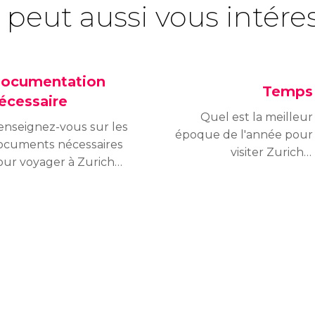
 peut aussi vous intére
ocumentation
Temps
écessaire
Quel est la meilleur
enseignez-vous sur les
époque de l'année pour
ocuments nécessaires
visiter Zurich ?
our voyager à Zurich
Découvrez le temps
n fonction de votre
qu'il fait à Zurich pour
ationalité et découvrez
planifier le meilleur
 vous avez besoin
moment pour y aller.
une carte d'identité,
'un passeport ou d'un
sa.