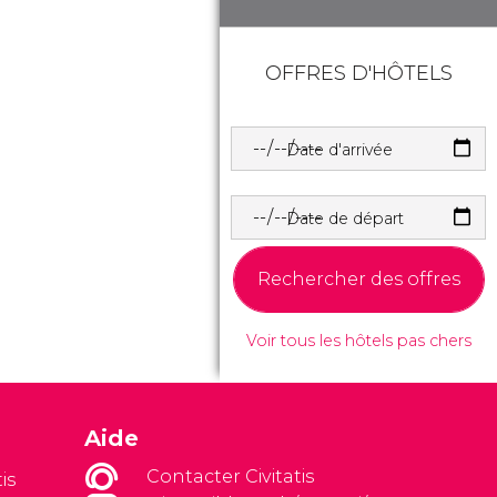
OFFRES D'HÔTELS
Date d'arrivée
Date de départ
Rechercher des offres
Voir tous les hôtels pas chers
Aide
Contacter Civitatis
is