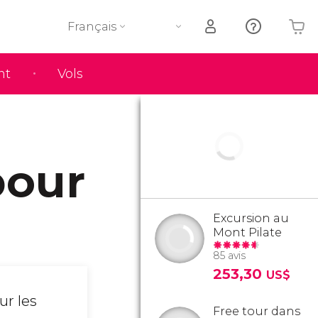
Français
nt
Vols
Votre panier est vide
pour
Excursion au
Mont Pilate
85 avis
253,30
US$
ur les
Free tour dans