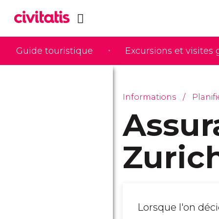
Guide touristique
Excursions et visites
Informations
Planif
Assur
Zuric
Lorsque l'on déci