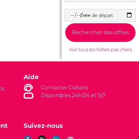
Date de départ
Rechercher des offres
Voir tous les hôtels pas chers
Aide
Contacter Civitatis
is
Disponibles 24h/24 et 7j/7
ent
Suivez-nous