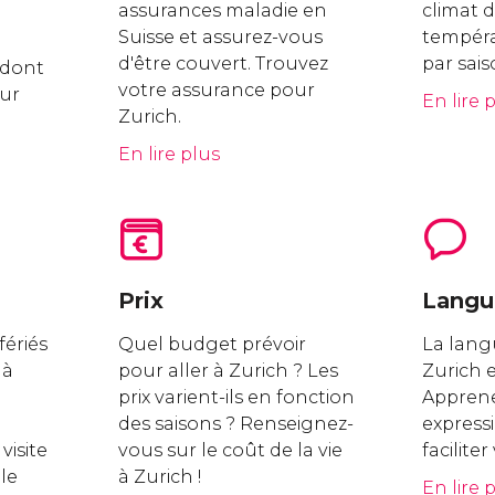
assurances maladie en
climat d
Suisse et assurez-vous
tempér
d'être couvert. Trouvez
par sais
s dont
votre assurance pour
our
En lire 
Zurich.
En lire plus
Prix
Langu
fériés
Quel budget prévoir
La langu
 à
pour aller à Zurich ? Les
Zurich e
prix varient-ils en fonction
Appren
des saisons ? Renseignez-
expressi
visite
vous sur le coût de la vie
facilite
ale
à Zurich !
En lire 