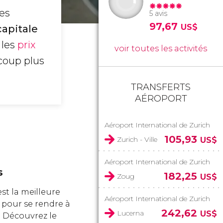
les
5 avis
97,67
US$
capitale
 les
prix
voir toutes les activités
coup plus
TRANSFERTS
AÉROPORT
Aéroport International de Zurich
105,93
Zurich - Ville
US$
Aéroport International de Zurich
s
182,25
Zoug
US$
st la meilleure
Aéroport International de Zurich
pour se rendre à
242,62
Lucerna
US$
? Découvrez le