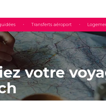
 guidées
Transferts aéroport
Logeme
iez votre voy
ich