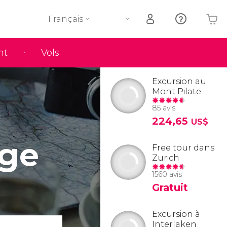
Français
nt
Vols
Votre panier est vide
Excursion au
Mont Pilate
85 avis
224,65
US$
age
Free tour dans
Zurich
1560 avis
Gratuit
Excursion à
Interlaken