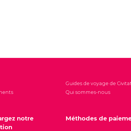
Guides de voyage de Civitat
ments
Qui sommes-nous
argez notre
Méthodes de paiem
tion