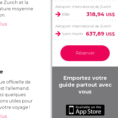
e Zurich et la
Aéroport International de Zurich
ature moyenne
318,94
Bâle
US$
on.
plus
Aéroport International de Zurich
637,89
Saint-Moritz
US$
Réserver
e
Emportez votre
e officielle de
guide partout avec
st l'allemand.
vous
ez quelques
ons utiles pour
r votre voyage !
plus