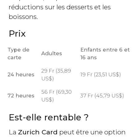
réductions sur les desserts et les
boissons.
Prix
Type de
Enfants entre 6 et
Adultes
carte
16 ans
29
Fr
(35,89
24 heures
19
Fr
(23,51
US$
)
US$
)
56
Fr
(69,30
72 heures
37
Fr
(45,79
US$
)
US$
)
Est-elle rentable ?
La
Zurich Card
peut être une option